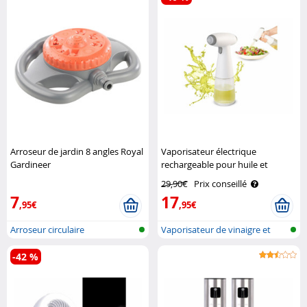
Arroseur de jardin 8 angles Royal
Vaporisateur électrique
Gardineer
rechargeable pour huile et
vinaigre 180 ml Rosenstein &
29,90€
Prix conseillé
Söhne
7
17
,95€
,95€
Arroseur circulaire
Vaporisateur de vinaigre et
d'huile..
-42 %