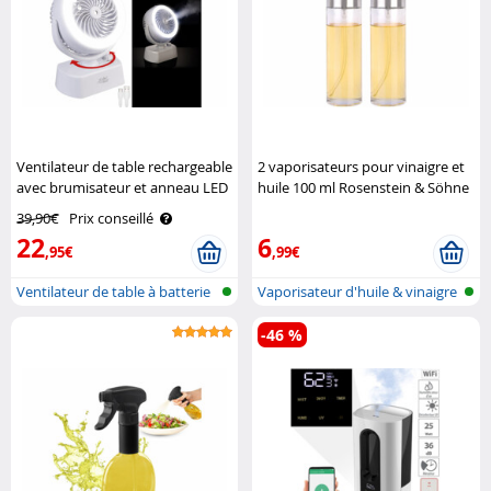
Ventilateur de table rechargeable
2 vaporisateurs pour vinaigre et
avec brumisateur et anneau LED
huile 100 ml Rosenstein & Söhne
VT-26.T Sichler Haushaltsgeräte
39,90€
Prix conseillé
22
6
,95€
,99€
Ventilateur de table à batterie
Vaporisateur d'huile & vinaigre
ave..
-46 %