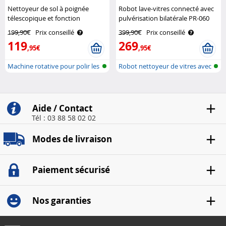
Nettoyeur de sol à poignée
Robot lave-vitres connecté avec
télescopique et fonction
pulvérisation bilatérale PR-060
pulvérisation FPM-700 Sichler
Sichler Exclusive
199,90€
Prix conseillé
399,90€
Prix conseillé
Haushaltsgeräte
119
269
,95€
,95€
Machine rotative pour polir les
Robot nettoyeur de vitres avec
sol..
fonc..
Aide / Contact
Tél : 03 88 58 02 02
Modes de livraison
Paiement sécurisé
Nos garanties