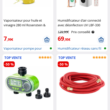
Vaporisateur pour huile et
Humidificateur d'air connecté
vinaigre 280 ml Rosenstein &
avec désinfection UV LBF-330
Söhne
Newgen Medicals
129,90€
Prix conseillé
7
69
,99€
,95€
Vaporisateur pompe pour
Humidificateur réseau sans fil
vinaigre et..
avec..
TOP VENTE
TOP VENTE
-50 %
-50 %