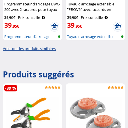
Programmateur d'arrosage BWC-
Tuyau d'arrosage extensible
200 avec 2 raccords pour tuyau
"PRO.V5" avec raccords en
Royal Gardineer
aluminium - 10 à 30 m Royal
79,90€
Prix conseillé
79,90€
Prix conseillé
Gardineer
39
39
,95€
,95€
Programmateur d'arrosage
Tuyau d'arrosage extensible
avec conne..
Voir tous les produits similaires
Produits suggérés
-39 %