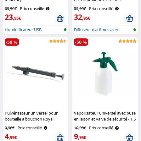
flamme Carlo Milano
39,90€
Prix conseillé
59,90€
Prix conseillé
23
32
,95€
,95€
Humidificateur USB
Diffuseur d'arômes avec
éclairage R..
-50 %
-50 %
Pulvérisateur universel pour
Vaporisateur universel avec buse
bouteille à bouchon Royal
en laiton et valve de sécurité - 1,5
Gardineer
L Pearl
9,90€
Prix conseillé
19,90€
Prix conseillé
4
9
,99€
,95€