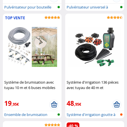
Pulvérisateur pour bouteille
Pulvérisateur universel à
plasti..
pression
TOP VENTE
Système de brumisation avec
Système d'irrigation 136 pièces
tuyau 10 m et 6 buses mobiles
avec tuyau de 40 m et
en métal Royal Gardineer
programmateur d'arrosage Royal
Gardineer
19
48
,95€
,95€
Ensemble de brumisation
Système d'irrigation goutte à
goutt..
-40 %