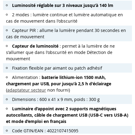
LED CCD pour température de couleur réglable sur
3 niveaux
: blanc chaud (3000 K), blanc (4000 K) et blanc
lumière du jour (5000 K)
Luminosité réglable sur 3 niveaux jusqu'à 140 lm
2 modes : lumière continue et lumière automatique en
cas de mouvement dans l'obscurité
Capteur PIR : allume la lumière pendant 30 secondes en
cas de mouvement
Capteur de luminosité
: permet à la lumière de ne
s'allumer que dans l'obscurité en mode Détection de
mouvement
Fixation flexible par aimant ou patch adhésif
Alimentation :
batterie lithium-ion 1500 mAh,
chargement par USB, pour jusqu'à 2,5 h d'éclairage
(
adaptateur secteur
non fourni)
Dimensions : 600 x 41 x 9 mm, poids : 300 g
Luminaire d’appoint avec 2 supports magnétiques
autocollants, câble de chargement USB (USB-C vers USB-A)