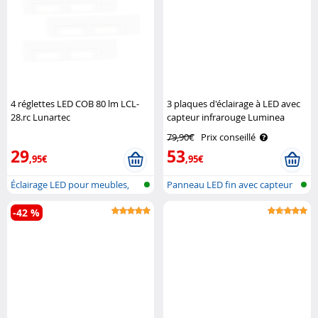
4 réglettes LED COB 80 lm LCL-
3 plaques d'éclairage à LED avec
28.rc Lunartec
capteur infrarouge Luminea
79,90€
Prix conseillé
29
53
,95€
,95€
Éclairage LED pour meubles,
Panneau LED fin avec capteur
avec va..
IR (di..
-42 %