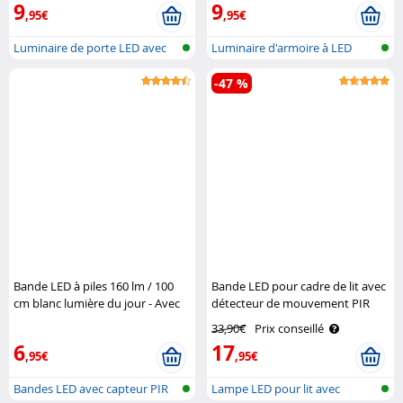
avec détecteur de mouvement -
avec détecteur - 25 lm - Noir
Noir Luminea
Luminea
16,90€
Prix conseillé
19,90€
Prix conseillé
9
9
,95€
,95€
Luminaire de porte LED avec
Luminaire d'armoire à LED
détecte..
avec déte..
-47 %
Bande LED à piles 160 lm / 100
Bande LED pour cadre de lit avec
cm blanc lumière du jour - Avec
détecteur de mouvement PIR
détecteur PIR Lunartec
Lunartec
33,90€
Prix conseillé