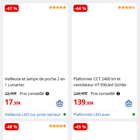
Produits suggérés
-47 %
-44 %
Veilleuse et lampe de poche 2 en
Plafonnier CCT 2400 lm et
1 Lunartec
ventilateur VT-930.led Sichler
Haushaltsgeräte
33,90€
Prix conseillé
249,90€
Prix conseillé
17
139
,95€
,95€
Veilleuse LED sur prise secteur
Plafonnier LED avec