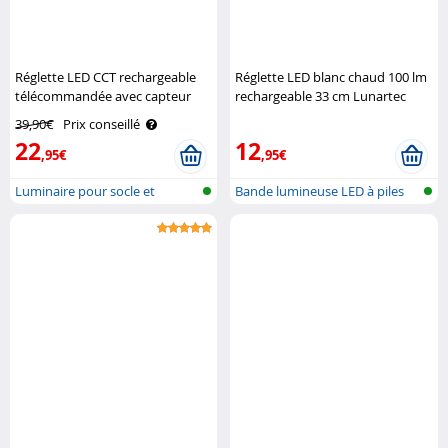
Réglette LED CCT rechargeable
Réglette LED blanc chaud 100 lm
télécommandée avec capteur
rechargeable 33 cm Lunartec
PIR - coloris noir Lunartec
39,90€
Prix conseillé
22
12
,95€
,95€
Luminaire pour socle et
Bande lumineuse LED à piles
tableau ave..
avec dé..