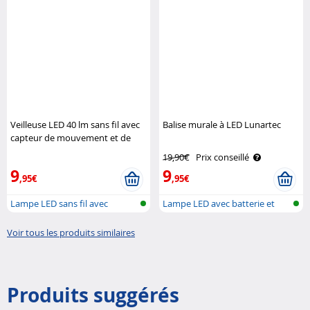
-50 %
Veilleuse LED 40 lm sans fil avec
Balise murale à LED Lunartec
capteur de mouvement et de
lumière Lunartec
19,90€
Prix conseillé
9
9
,95€
,95€
Lampe LED sans fil avec
Lampe LED avec batterie et
détecteur d..
détecteu..
Voir tous les produits similaires