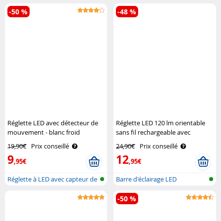
6
17
,95€
,95€
Bandes LED avec capteur PIR
Lampe LED pour lit avec
et batt..
détecteur d..
-50 %
-48 %
Réglette LED avec détecteur de
Réglette LED 120 lm orientable
mouvement - blanc froid
sans fil rechargeable avec
Lunartec
capteur de mouvement Lunartec
19,90€
Prix conseillé
24,90€
Prix conseillé
9
12
,95€
,95€
Réglette à LED avec capteur de
Barre d'éclairage LED
mouv..
orientable su..