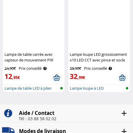
ave..
ventilateur et ..
-48 %
-45 %
Lampe de table carrée avec
Lampe loupe LED grossissement
capteur de mouvement PIR
x10 LED CCT avec pince et socle
rechargeable Lunartec
Lunartec
24,90€
Prix conseillé
59,90€
Prix conseillé
12
32
,95€
,99€
Lampe de table LED à piles
Lampe loupe à LED
avec cap..
Aide / Contact