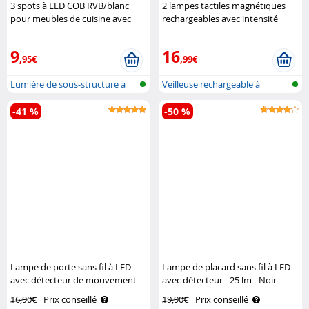
3 spots à LED COB RVB/blanc
2 lampes tactiles magnétiques
pour meubles de cuisine avec
rechargeables avec intensité
télécommande et minuterie UBL-
variable Lunartec
6.rgbw Lunartec
9
16
,95€
,99€
Lumière de sous-structure à
Veilleuse rechargeable à
LED RVB..
intensité ..
-41 %
-50 %
Lampe de porte sans fil à LED
Lampe de placard sans fil à LED