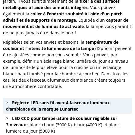
Grâce à son
fonctionnement sur batterie, la réglette LED sans
fil de la marque Lunartec
s’installe partout, que ce soit sur une
étagère, dans une armoire, au-dessus du lit ou dans un abri de
jardin. Il vous suffit simplement de la
fixer à des surfaces
métalliques à l'aide des aimants intégrés
. Vous pouvez
également la
coller à l'endroit souhaité à l'aide d'un patch
adhésif et de supports de montage
. Équipée d’un
capteur de
mouvement et de luminosité activable
, la lampe vous garantit
de ne plus jamais être dans le noir !
Réglables selon vos envies et besoins, la
température de
couleur et l’intensité lumineuse de la lampe
d’appoint peuvent
être ajustées comme bon vous semble. Vous pouvez, par
exemple, définir un éclairage blanc lumière du jour au niveau
de luminosité le plus élevé pour la cuisine ou un éclairage
blanc chaud tamisé pour la chambre à coucher. Dans tous les
cas, les deux faisceaux lumineux d’ambiance créent toujours
une atmosphère confortable.
Réglette LED sans fil avec 4 faisceaux lumineux
d'ambiance de la marque Lunartec