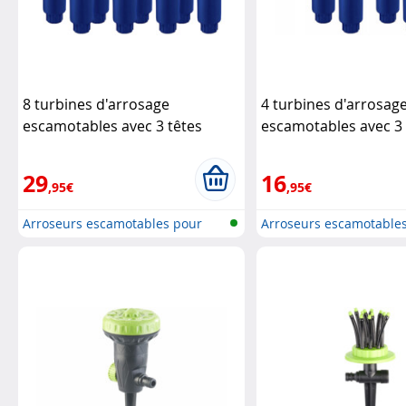
8 turbines d'arrosage
4 turbines d'arrosag
escamotables avec 3 têtes
escamotables avec 3 
d'arrosage
Royal Gardineer
d'arrosage
Royal Gar
29
16
,95€
,95€
Arroseurs escamotables pour
Arroseurs escamotable
l'irrig...
l'irrig...