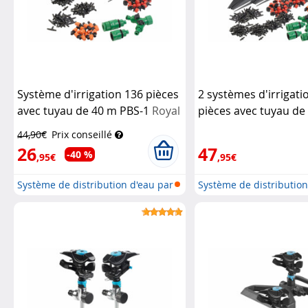
Système d'irrigation 136 pièces
2 systèmes d'irrigati
avec tuyau de 40 m PBS-1
Royal
pièces avec tuyau de
Gardineer
1
Royal Gardineer
44,90€
Prix conseillé
26
47
-40 %
,95€
,95€
Système de distribution d'eau par
Système de distribution
g...
g...