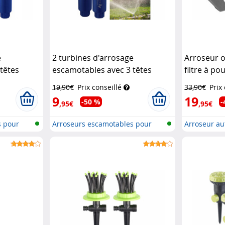
e
2 turbines d'arrosage
Arroseur o
têtes
escamotables avec 3 têtes
filtre à po
dineer
d'arrosage
Royal Gardineer
Gardineer
19,90€
Prix conseillé
33,90€
Prix
9
19
-50 %
-
,95€
,95€
s pour
Arroseurs escamotables pour
Arroseur au
l'irrig...
avec...