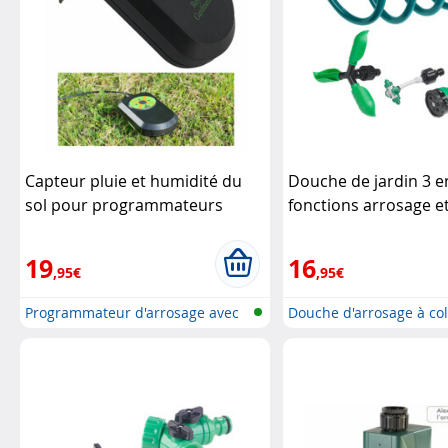
Capteur pluie et humidité du
Douche de jardin 3 e
sol pour programmateurs
fonctions arrosage e
d'arrosage BWC
Royal
brumisation
Royal G
Gardineer
19
16
,95€
,95€
Programmateur d'arrosage avec
Douche d'arrosage à co
conne...