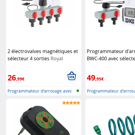
2 électrovalves magnétiques et
Programmateur d'ar
sélecteur 4 sorties
Royal
BWC-400 avec sélecte
Gardineer
valves
Royal Gardine
26
49
,99€
,95€
Programmateur d'arrosage avec
Programmateur d'arros
conne...
conne...