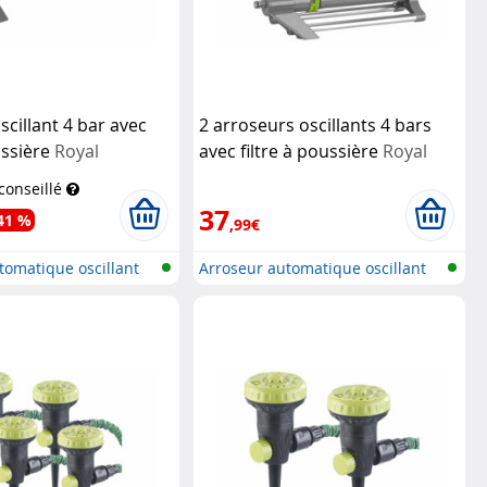
scillant 4 bar avec
2 arroseurs oscillants 4 bars
ussière
Royal
avec filtre à poussière
Royal
Gardineer
 conseillé
37
41 %
,99€
tomatique oscillant
Arroseur automatique oscillant
avec...