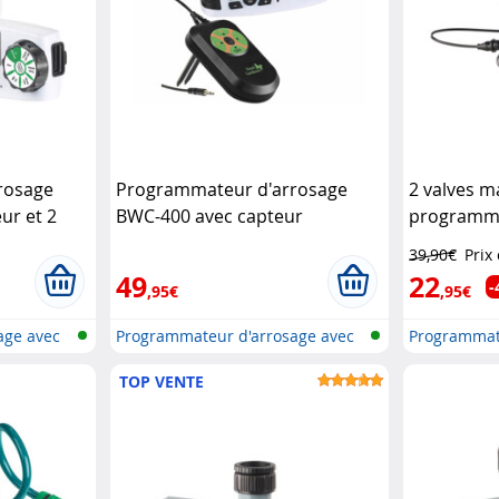
rosage
Programmateur d'arrosage
2 valves 
ur et 2
BWC-400 avec capteur
programma
er
d'humidité au sol
Royal
BWC-400
R
39,90€
Prix
Gardineer
49
22
-
,95€
,95€
age avec
Programmateur d'arrosage avec
Programmat
conne...
conne...
TOP VENTE