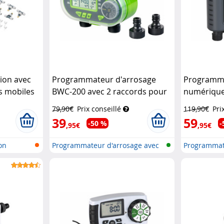
ion avec
Programmateur d'arrosage
Programma
s mobiles
BWC-200 avec 2 raccords pour
numérique
res
Royal
tuyau
Royal Gardineer
avec 4 sor
79,90€
Prix conseillé
119,90€
Pri
39
59
-50 %
-
,95€
,95€
on
Programmateur d'arrosage avec
Programmat
conne...
conne...