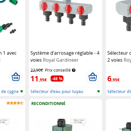
n 1 avec
Système d'arrosage réglable - 4
Sélecteur 
t
voies
Royal Gardineer
2 voies
Roy
ardineer
22,90€
Prix conseillé
11
6
-48 %
,95€
,95€
l de cygne
Sélecteur d'eau pour tuyau
Sélecteur d
d'arrosa...
d'arrosa...
RECONDITIONNÉ