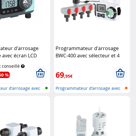
teur d'arrosage
Programmateur d'arrosage
 avec écran LCD
BWC-400 avec sélecteur et 4
ties
Royal Gardineer
valves
Royal Gardineer
x conseillé
69
50 %
,95€
eur d'arrosage avec
Programmateur d'arrosage avec
conne...