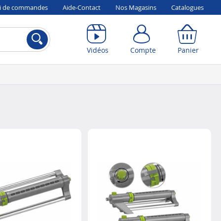
vi de commandes
Aide-Contact
Nos Magasins
Catalogues
Compte
Panier
Vidéos
Compte
Panier