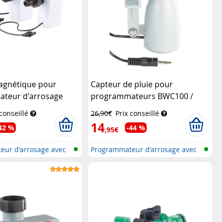
magnétique pour
Capteur de pluie pour
teur d'arrosage
programmateurs BWC100 /
oyal Gardineer
BWC200 / BWC400
Royal
 conseillé
26,90€
Prix conseillé
Gardineer
14
42 %
-44 %
,95€
eur d'arrosage avec
Programmateur d'arrosage avec
conne...