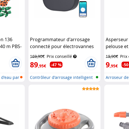
on 136
Programmateur d'arrosage
Asperseur
 40 m PBS-
connecté pour électrovannes
pelouse et
Royal Gardineer
Gardineer
169,90€
Prix conseillé
19,90€
Prix
89
9
-47 %
-50
,95€
,95€
 d'eau par
Contrôleur d'arrosage intelligent
Arroseur de
p...