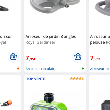
ion sur
Arroseur de jardin 8 angles
Arroseur à
yal
Royal Gardineer
pelouse
Ro
7
7
,95€
,95€
Arroseur circulaire
Arroseur cir
TOP VENTE