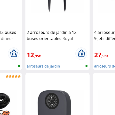
 12 buses
2 arroseurs de jardin à 12
4 arroseur
rdineer
buses orientables
Royal
9 jets diff
Gardineer
Royal Gar
12
27
,95€
,95€
arroseurs de jardin
arroseurs d