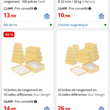
rangement - 500 pièces
Pearl
Ø 32 mm / 38 kg
Infactory
17,90€
Prix conseillé
19,90€
Prix conseillé
13
10
,95€
,99€
Set de vis
Crochet magnétique
-50 %
10 boîtes de rangement en
20 boîtes de rangement en
10 tailles différentes
Your Design
10 tailles différentes
Your Design
29,90€
Prix conseillé
14
26
,95€
,95€