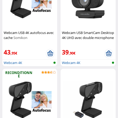
Webcam USB 4K autofocus avec
Webcam USB SmartCam Desktop
cache
Somikon
4K UHD avec double microphone
Novodio
43
39
,95€
,90€
Webcam 4K
Webcam 4K
RECONDITIONN
É