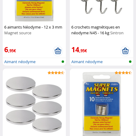
6 aimants Néodyme - 12 x 3 mm
6 crochets magnétiques en
Magnet source
néodyme N45 - 16 kg
Sintron
6
14
,95€
,95€
Aimant néodyme
Aimant néodyme