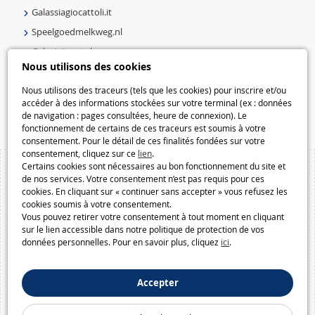
Galassiagiocattoli.it
Speelgoedmelkweg.nl
Galaxiejouets.be
Nous utilisons des cookies
Galaxiespielzeug.be
Speelgoedmelkweg.be
Nous utilisons des traceurs (tels que les cookies) pour inscrire et/ou
accéder à des informations stockées sur votre terminal (ex : données
Macway.com
de navigation : pages consultées, heure de connexion). Le
fonctionnement de certains de ces traceurs est soumis à votre
consentement. Pour le détail de ces finalités fondées sur votre
consentement, cliquez sur ce
lien
.
Certains cookies sont nécessaires au bon fonctionnement du site et
de nos services. Votre consentement n’est pas requis pour ces
cookies. En cliquant sur « continuer sans accepter » vous refusez les
cookies soumis à votre consentement.
Vous pouvez retirer votre consentement à tout moment en cliquant
sur le lien accessible dans notre politique de protection de vos
données personnelles. Pour en savoir plus, cliquez
ici
.
Accepter