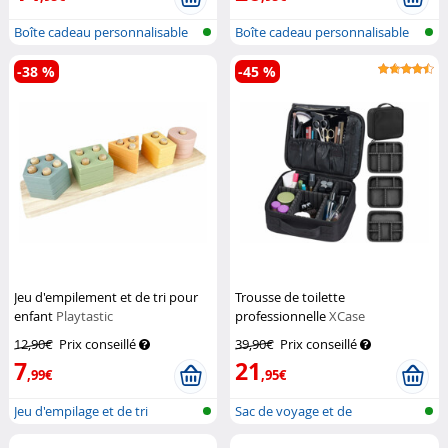
Boîte cadeau personnalisable
Boîte cadeau personnalisable
-38 %
-45 %
Jeu d'empilement et de tri pour
Trousse de toilette
enfant
Playtastic
professionnelle
XCase
12,90€
Prix conseillé
39,90€
Prix conseillé
7
21
,99€
,95€
Jeu d'empilage et de tri
Sac de voyage et de
Montessori
rangement