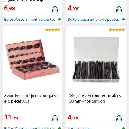
12,90€
Prix conseillé
6
4
,95€
,99€
Boîte d'assortiment de petites
Boîte d'assortiment de petites
pièc...
pièc...
Assortiment de joints toriques -
100 gaines thermo-rétractables
419 pièces
AGT
100 mm - noir
Sintron
11
4
,95€
,99€
Boîte d'assortiment de petites
Lot de gaines