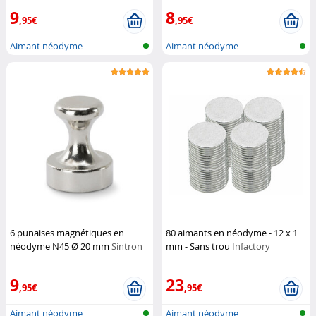
9
8
,95€
,95€
Aimant néodyme
Aimant néodyme
6 punaises magnétiques en
80 aimants en néodyme - 12 x 1
néodyme N45 Ø 20 mm
Sintron
mm - Sans trou
Infactory
9
23
,95€
,95€
Aimant néodyme
Aimant néodyme