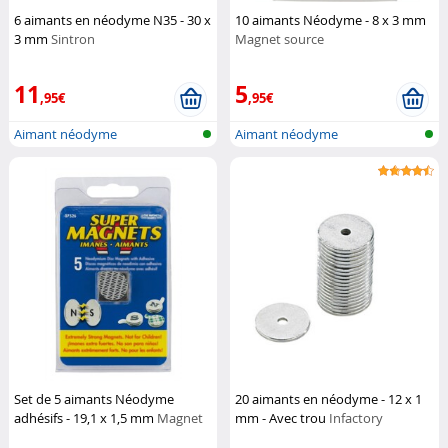
6 aimants en néodyme N35 - 30 x
10 aimants Néodyme - 8 x 3 mm
3 mm
Sintron
Magnet source
11
5
,95€
,95€
Aimant néodyme
Aimant néodyme
Set de 5 aimants Néodyme
20 aimants en néodyme - 12 x 1
adhésifs - 19,1 x 1,5 mm
Magnet
mm - Avec trou
Infactory
source