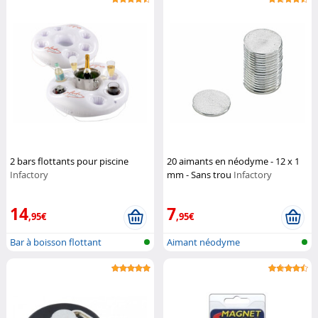
2 bars flottants pour piscine
20 aimants en néodyme - 12 x 1
Infactory
mm - Sans trou
Infactory
14
7
,95€
,95€
Bar à boisson flottant
Aimant néodyme