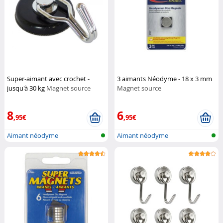
Super-aimant avec crochet -
3 aimants Néodyme - 18 x 3 mm
jusqu'à 30 kg
Magnet source
Magnet source
8
6
,95€
,95€
Aimant néodyme
Aimant néodyme