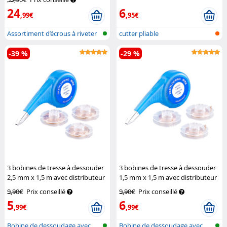
24
6
,99€
,95€
Assortiment d’écrous à riveter
cutter pliable
en a...
-39 %
-29 %
3 bobines de tresse à dessouder
3 bobines de tresse à dessouder
2,5 mm x 1,5 m avec distributeur
1,5 mm x 1,5 m avec distributeur
AGT
AGT
9,90€
Prix conseillé
9,90€
Prix conseillé
5
6
,99€
,99€
Bobine de dessoudage avec
Bobine de dessoudage avec