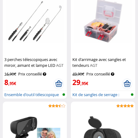
3 perches télescopiques avec
Kit d'arrimage avec sangles et
miroir, aimant et lampe LED
AGT
tendeurs
AGT
16,90€
Prix conseillé
49,90€
Prix conseillé
8
29
,95€
,95€
Ensemble d'outil télescopique
Kit de sangles de serrage :
sangles...