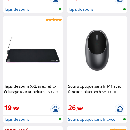
Tapis de souris
Tapis de souris
Tapis de souris XXL avec rétro-
Souris optique sans fil M1 avec
éclairage RVB Rubidium - 80 x 30
fonction bluetooth
SATECHI
cm
The G-Lab
19
26
,95€
,90€
Tapis de souris
Souris optique sans fil avec
blueto...