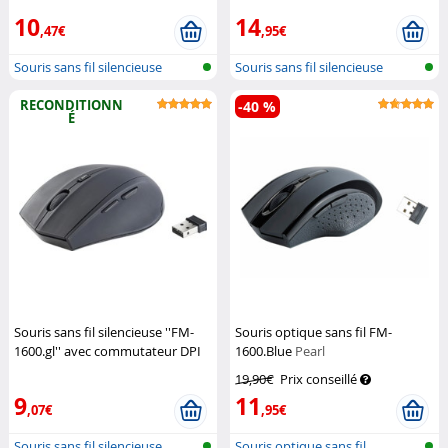
10
14
,47€
,95€
Souris sans fil silencieuse
Souris sans fil silencieuse
RECONDITIONN
-40 %
É
Souris sans fil silencieuse ''FM-
Souris optique sans fil FM-
1600.gl'' avec commutateur DPI
1600.Blue
Pearl
(reco.)
GeneralKeys
19,90€
Prix conseillé
9
11
,07€
,95€
Souris sans fil silencieuse
Souris optique sans fil