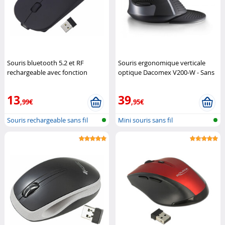
Souris bluetooth 5.2 et RF
Souris ergonomique verticale
rechargeable avec fonction
optique Dacomex V200-W - Sans
déplaceur
GeneralKeys
fil
Dacomex
13
39
,99€
,95€
Souris rechargeable sans fil
Mini souris sans fil
avec f...