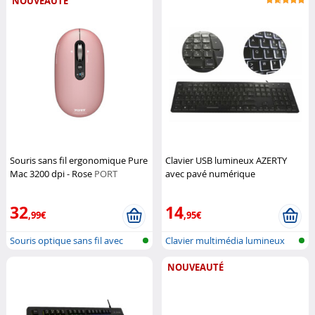
NOUVEAUTÉ
Souris sans fil ergonomique Pure
Clavier USB lumineux AZERTY
Mac 3200 dpi - Rose
PORT
avec pavé numérique
Designs
GeneralKeys
32
14
,99€
,95€
Souris optique sans fil avec
Clavier multimédia lumineux
blueto...
NOUVEAUTÉ