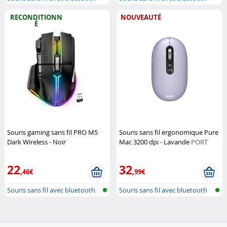
RECONDITIONN
NOUVEAUTÉ
É
Souris gaming sans fil PRO M5
Souris sans fil ergonomique Pure
Dark Wireless - Noir
Mac 3200 dpi - Lavande
PORT
(Reconditionné)
Spirit of Gamer
Designs
22
32
,46€
,99€
Souris sans fil avec bluetooth
Souris sans fil avec bluetooth