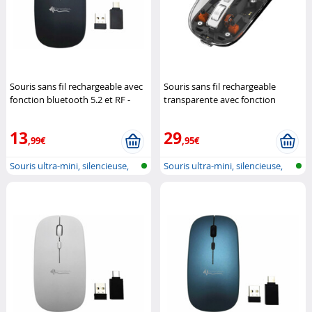
Souris sans fil rechargeable avec
Souris sans fil rechargeable
fonction bluetooth 5.2 et RF -
transparente avec fonction
coloris noir
GeneralKeys
bluetooth et RF
XtremeMac
13
29
,99€
,95€
Souris ultra-mini, silencieuse,
Souris ultra-mini, silencieuse,
blu...
blu...