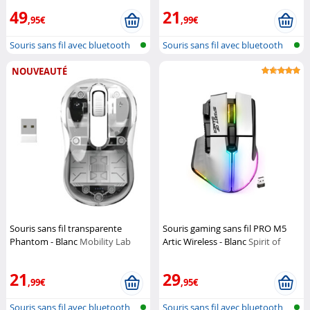
49
21
,95€
,99€
Souris sans fil avec bluetooth
Souris sans fil avec bluetooth
NOUVEAUTÉ
Souris sans fil transparente
Souris gaming sans fil PRO M5
Phantom - Blanc
Mobility Lab
Artic Wireless - Blanc
Spirit of
Gamer
21
29
,99€
,95€
Souris sans fil avec bluetooth
Souris sans fil avec bluetooth