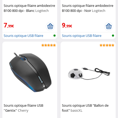
Souris optique filaire ambidextre
Souris optique filaire ambidextre
B100 800 dpi - Blanc
Logitech
B100 800 dpi - Noir
Logitech
7
9
,99€
,99€
Souris optique USB filaire
Souris optique USB filaire
Souris optique filaire USB
Souris optique USB "Ballon de
''Gentix''
Cherry
foot"
basicXL