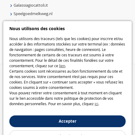
Galassiagiocattoli.it
Speelgoedmelkweg.nl
Galaxiejouets.be
Nous utilisons des cookies
Galaxiespielzeug.be
Speelgoedmelkweg.be
Nous utilisons des traceurs (tels que les cookies) pour inscrire et/ou
accéder à des informations stockées sur votre terminal (ex : données
Macway.com
de navigation : pages consultées, heure de connexion). Le
fonctionnement de certains de ces traceurs est soumis à votre
consentement. Pour le détail de ces finalités fondées sur votre
consentement, cliquez sur ce
lien
.
Certains cookies sont nécessaires au bon fonctionnement du site et
de nos services. Votre consentement n’est pas requis pour ces
cookies. En cliquant sur « continuer sans accepter » vous refusez les
cookies soumis à votre consentement.
Vous pouvez retirer votre consentement à tout moment en cliquant
sur le lien accessible dans notre politique de protection de vos
données personnelles. Pour en savoir plus, cliquez
ici
.
Accepter