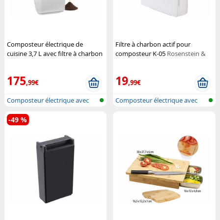
Composteur électrique de
Filtre à charbon actif pour
cuisine 3,7 L avec filtre à charbon
composteur K-05
Rosenstein &
actif K-05 (Reconditionné)
Söhne
Rosenstein & Söhne
175
19
,99€
,99€
Composteur électrique avec
Composteur électrique avec
auto-net...
auto-net...
-49 %