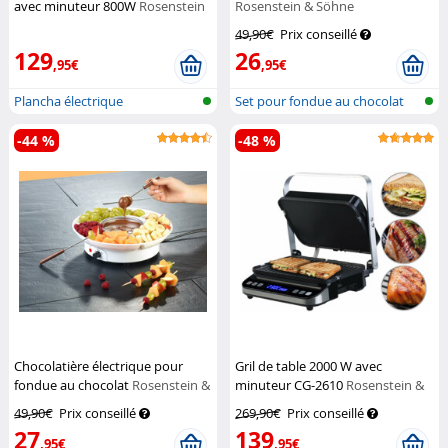
avec minuteur 800W
Rosenstein
Rosenstein & Söhne
& Söhne
49,90€
Prix conseillé
129
26
,95€
,95€
Plancha électrique
Set pour fondue au chocolat
vitrocéramique T...
-44 %
-48 %
Chocolatière électrique pour
Gril de table 2000 W avec
fondue au chocolat
Rosenstein &
minuteur CG-2610
Rosenstein &
Söhne
Söhne
49,90€
Prix conseillé
269,90€
Prix conseillé
27
139
,95€
,95€