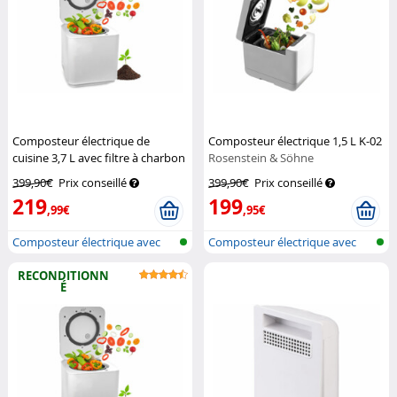
Composteur électrique de
Composteur électrique 1,5 L K-02
cuisine 3,7 L avec filtre à charbon
Rosenstein & Söhne
actif K-05
Rosenstein & Söhne
399,90€
Prix conseillé
399,90€
Prix conseillé
219
199
,99€
,95€
Composteur électrique avec
Composteur électrique avec
auto-net...
auto-net...
RECONDITIONN
É