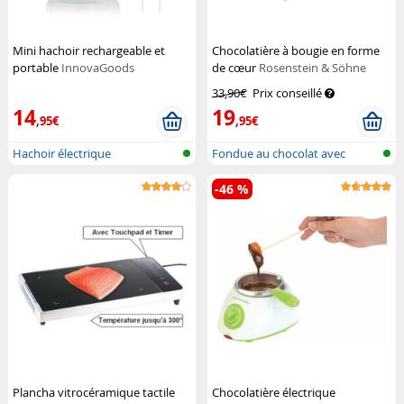
Mini hachoir rechargeable et
Chocolatière à bougie en forme
portable
InnovaGoods
de cœur
Rosenstein & Söhne
33,90€
Prix conseillé
14
19
,95€
,95€
Hachoir électrique
Fondue au chocolat avec
bougie chau...
-46 %
Plancha vitrocéramique tactile
Chocolatière électrique