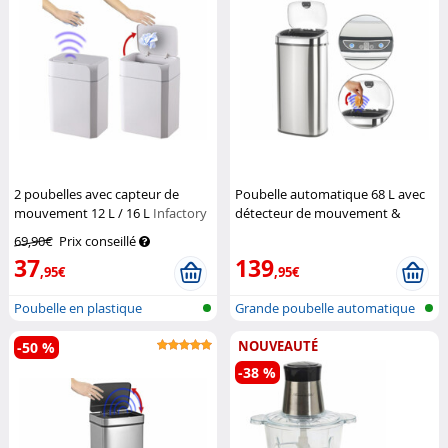
2 poubelles avec capteur de
Poubelle automatique 68 L avec
mouvement 12 L / 16 L
Infactory
détecteur de mouvement &
corps en aluminium
Infactory
69,90€
Prix conseillé
37
139
,95€
,95€
Poubelle en plastique
Grande poubelle automatique
NOUVEAUTÉ
-50 %
-38 %