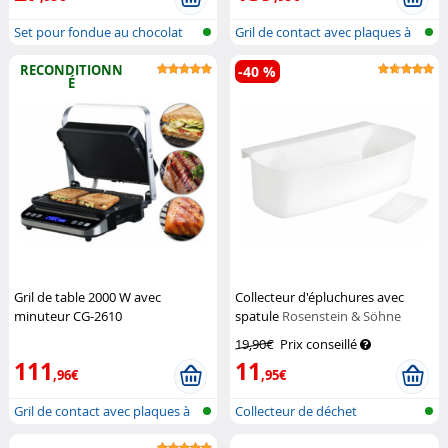
Set pour fondue au chocolat
Gril de contact avec plaques à
gauf...
RECONDITIONN
-40 %
É
Gril de table 2000 W avec
Collecteur d'épluchures avec
minuteur CG-2610
spatule
Rosenstein & Söhne
(Reconditionné)
Rosenstein &
19,90€
Prix conseillé
Söhne
111
11
,96€
,95€
Gril de contact avec plaques à
Collecteur de déchet
gauf...
alimentaire