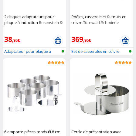
2 disques adaptateurs pour
Poêles, casserole et faitouts en
plaque à induction
Rosenstein &
cuivre
Tornwald-Schmiede
Söhne
38
369
,95€
,95€
Adaptateur pour plaque à
Set de casseroles en cuivre
induction
6 emporte-pièces ronds Ø 8 cm
Cercle de présentation avec