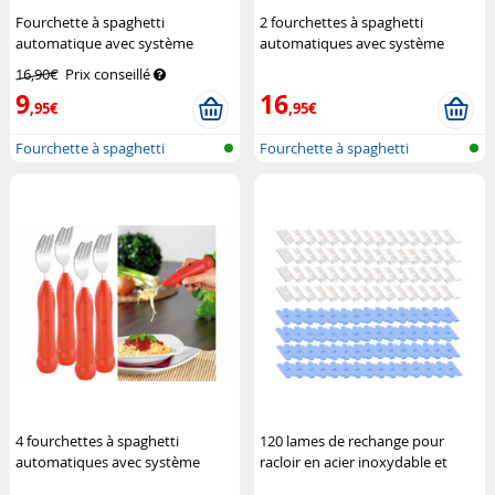
Fourchette à spaghetti
2 fourchettes à spaghetti
automatique avec système
automatiques avec système
rotatif
Infactory
rotatif
Infactory
16,90€
Prix conseillé
9
16
,95€
,95€
Fourchette à spaghetti
Fourchette à spaghetti
4 fourchettes à spaghetti
120 lames de rechange pour
automatiques avec système
racloir en acier inoxydable et
rotatif
Infactory
plastique
Pearl