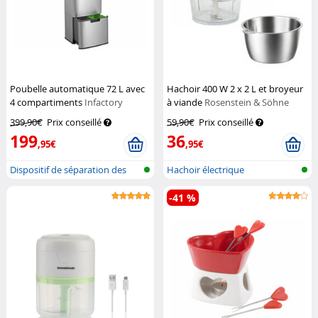
Poubelle automatique 72 L avec
Hachoir 400 W 2 x 2 L et broyeur
4 compartiments
Infactory
à viande
Rosenstein & Söhne
399,90€
Prix conseillé
59,90€
Prix conseillé
199
36
,95€
,95€
Dispositif de séparation des
Hachoir électrique
déchet...
-41 %