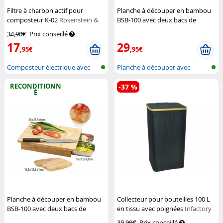
Filtre à charbon actif pour
Planche à découper en bambou
composteur K-02
Rosenstein &
BSB-100 avec deux bacs de
Söhne
collecte
Rosenstein & Söhne
34,90€
Prix conseillé
17
29
,95€
,95€
Composteur électrique avec
Planche à découper avec
auto-net...
récipient d...
RECONDITIONN
-37 %
É
Planche à découper en bambou
Collecteur pour bouteilles 100 L
BSB-100 avec deux bacs de
en tissu avec poignées
Infactory
collecte (Reconditionné)
39,90€
Prix conseillé