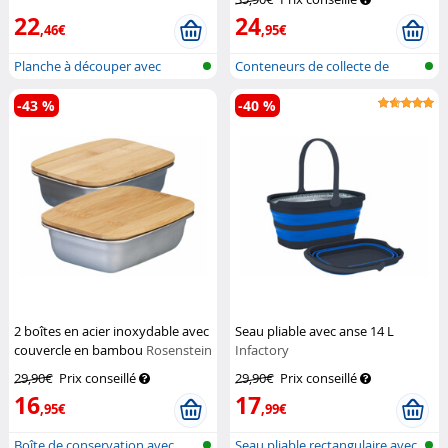
Rosenstein & Söhne
22
24
,46€
,95€
Planche à découper avec
Conteneurs de collecte de
récipient d...
bouteille...
-43 %
-40 %
2 boîtes en acier inoxydable avec
Seau pliable avec anse 14 L
couvercle en bambou
Rosenstein
Infactory
& Söhne
29,90€
Prix conseillé
29,90€
Prix conseillé
16
17
,95€
,99€
Boîte de conservation avec
Seau pliable rectangulaire avec