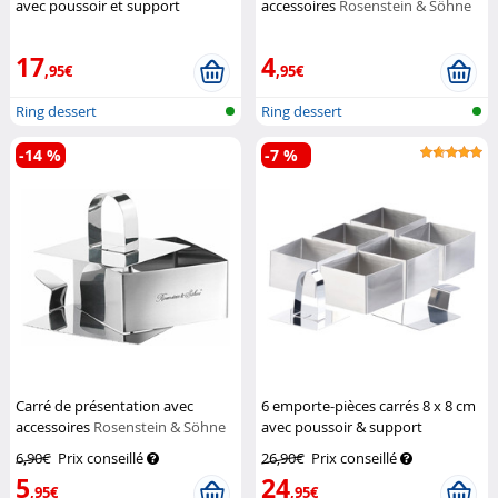
avec poussoir et support
accessoires
Rosenstein & Söhne
Rosenstein & Söhne
17
4
,95€
,95€
Ring dessert
Ring dessert
-14 %
-7 %
Carré de présentation avec
6 emporte-pièces carrés 8 x 8 cm
accessoires
Rosenstein & Söhne
avec poussoir & support
Rosenstein & Söhne
6,90€
Prix conseillé
26,90€
Prix conseillé
5
24
,95€
,95€