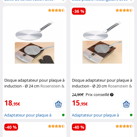
couvercl...
ans...
-36 %
Disque adaptateur pour plaque à
Disque adaptateur pour plaque à
induction - Ø 24 cm
Rosenstein &
induction - Ø 20 cm
Rosenstein &
Söhne
Söhne
24,90€
Prix conseillé
18
15
,95€
,95€
Adaptateur pour plaque à
Adaptateur pour plaque à
induction
induction
-40 %
-40 %