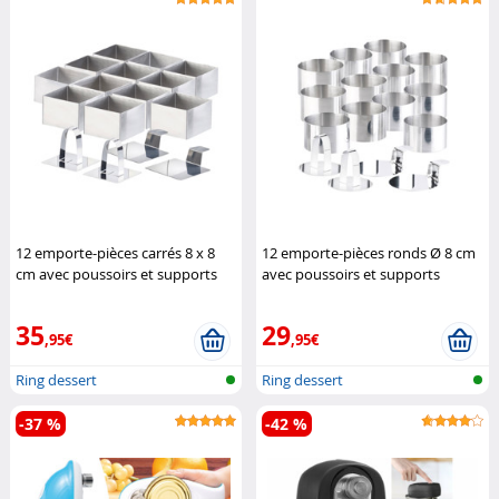
12 emporte-pièces carrés 8 x 8
12 emporte-pièces ronds Ø 8 cm
cm avec poussoirs et supports
avec poussoirs et supports
Rosenstein & Söhne
Rosenstein & Söhne
35
29
,95€
,95€
Ring dessert
Ring dessert
-37 %
-42 %