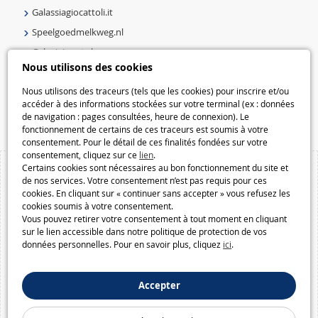
Galassiagiocattoli.it
Speelgoedmelkweg.nl
Galaxiejouets.be
Nous utilisons des cookies
Galaxiespielzeug.be
Speelgoedmelkweg.be
Nous utilisons des traceurs (tels que les cookies) pour inscrire et/ou
accéder à des informations stockées sur votre terminal (ex : données
Macway.com
de navigation : pages consultées, heure de connexion). Le
fonctionnement de certains de ces traceurs est soumis à votre
consentement. Pour le détail de ces finalités fondées sur votre
consentement, cliquez sur ce
lien
.
Certains cookies sont nécessaires au bon fonctionnement du site et
de nos services. Votre consentement n’est pas requis pour ces
cookies. En cliquant sur « continuer sans accepter » vous refusez les
cookies soumis à votre consentement.
Vous pouvez retirer votre consentement à tout moment en cliquant
sur le lien accessible dans notre politique de protection de vos
données personnelles. Pour en savoir plus, cliquez
ici
.
Accepter