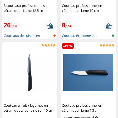
3 couteaux professionnels en
Couteau professionnel en
céramique - Lame 12,5 cm
céramique - lame 10 cm
Rosenstein & Söhne
Rosenstein & Söhne
26
8
,95€
,95€
Couteaux de cuisine en
Couteau économe en
céramique
céramique
-41 %
Couteau à fruit / légumes en
Couteau professionnel en
céramique zircone noire - 10 cm
céramique - lame 7,5 cm
Rosenstein & Söhne
Rosenstein & Söhne
16,90€
Prix conseillé