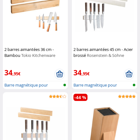
2 barres aimantées 36 cm -
2 barres aimantées 45 cm - Acier
Bambou
Tokio Kitchenware
brossé
Rosenstein & Söhne
34
34
,95€
,95€
Barre magnétique pour
Barre magnétique pour
couteaux
couteaux
-44 %