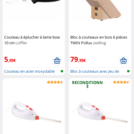
Couteau à éplucher à lame lisse
Bloc à couteaux en bois 6 pièces
10 cm
Löffler
TWIN Pollux
zwilling
5
79
,95€
,95€
Couteau en acier inoxydable
Bloc à couteaux avec jeu de
pour ép...
couteau...
RECONDITIONN
É