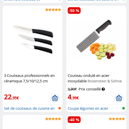
éplucheur en cé...
acier...
-50 %
3 Couteaux professionnels en
Couteau ondulé en acier
céramique 7,5/10/12,5 cm
inoxydable
Rosenstein & Söhne
Rosenstein & Söhne
9,90€
Prix conseillé
22
4
,95€
,99€
Set de couteaux de cuisine en
Coupe légumes en acier
céram...
inoxydable
-40 %