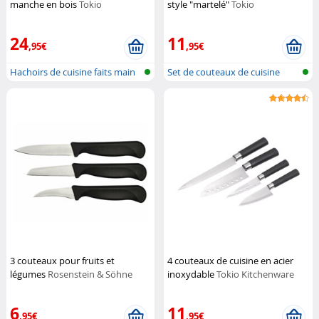
manche en bois
Tokio
style "martelé"
Tokio
Kitchenware
Kitchenware
24
11
,95€
,95€
Hachoirs de cuisine faits main
Set de couteaux de cuisine
3 couteaux pour fruits et
4 couteaux de cuisine en acier
légumes
Rosenstein & Söhne
inoxydable
Tokio Kitchenware
6
11
,95€
,95€