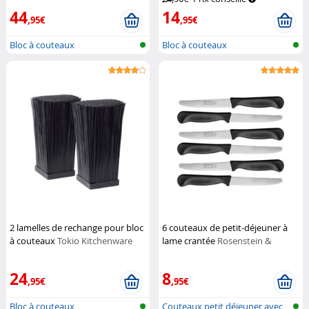
44
14
,95€
,95€
Bloc à couteaux
Bloc à couteaux
2 lamelles de rechange pour bloc
6 couteaux de petit-déjeuner à
à couteaux
Tokio Kitchenware
lame crantée
Rosenstein &
Söhne
24
8
,95€
,95€
Bloc à couteaux
Couteaux petit déjeuner avec