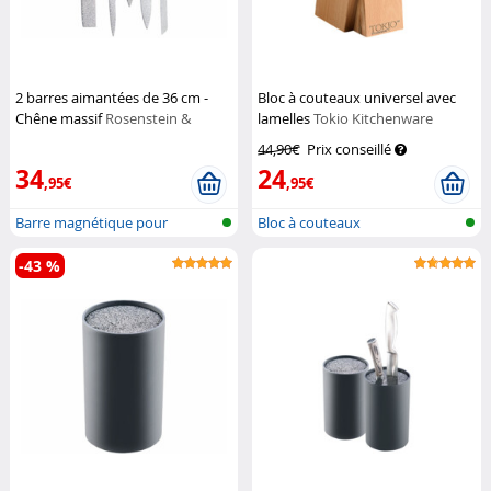
2 barres aimantées de 36 cm -
Bloc à couteaux universel avec
Chêne massif
Rosenstein &
lamelles
Tokio Kitchenware
Söhne
44,90€
Prix conseillé
34
24
,95€
,95€
Barre magnétique pour
Bloc à couteaux
couteaux
-43 %