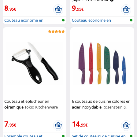
8
9
,95€
,95€
Couteau économe en
Couteau économe en
céramique
céramique
Couteau et éplucheur en
6 couteaux de cuisine colorés en
céramique
Tokio Kitchenware
acier inoxydable
Rosenstein &
Söhne
7
14
,95€
,99€
Ensemble couteau et
Set de couteaux de cuisine en