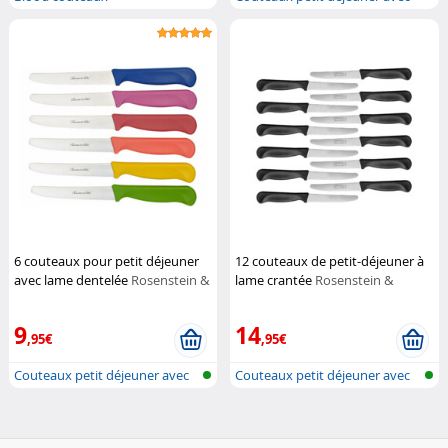
lame c...
6 couteaux pour petit déjeuner
12 couteaux de petit-déjeuner à
avec lame dentelée
Rosenstein &
lame crantée
Rosenstein &
Söhne
Söhne
9
14
,95€
,95€
Couteaux petit déjeuner avec
Couteaux petit déjeuner avec
lame c...
lame c...