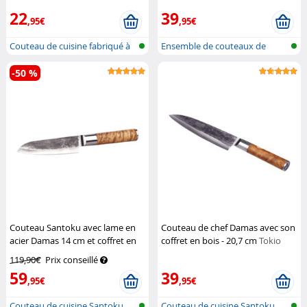
22
39
,95€
,95€
Couteau de cuisine fabriqué à
Ensemble de couteaux de
la ma...
cuisine fai...
-50 %
Couteau Santoku avec lame en
Couteau de chef Damas avec son
acier Damas 14 cm et coffret en
coffret en bois - 20,7 cm
Tokio
bois
Tokio Kitchenware
Kitchenware
119,90€
Prix conseillé
59
39
,95€
,95€
Couteau de cuisine Santoku
Couteau de cuisine Santoku