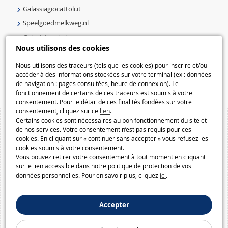
Galassiagiocattoli.it
Speelgoedmelkweg.nl
Galaxiejouets.be
Nous utilisons des cookies
Galaxiespielzeug.be
Speelgoedmelkweg.be
Nous utilisons des traceurs (tels que les cookies) pour inscrire et/ou
accéder à des informations stockées sur votre terminal (ex : données
Macway.com
de navigation : pages consultées, heure de connexion). Le
fonctionnement de certains de ces traceurs est soumis à votre
consentement. Pour le détail de ces finalités fondées sur votre
consentement, cliquez sur ce
lien
.
Certains cookies sont nécessaires au bon fonctionnement du site et
de nos services. Votre consentement n’est pas requis pour ces
cookies. En cliquant sur « continuer sans accepter » vous refusez les
cookies soumis à votre consentement.
Vous pouvez retirer votre consentement à tout moment en cliquant
sur le lien accessible dans notre politique de protection de vos
données personnelles. Pour en savoir plus, cliquez
ici
.
Accepter