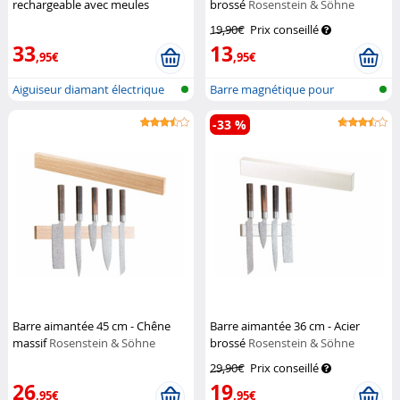
rechargeable avec meules
brossé
Rosenstein & Söhne
diamant
Rosenstein & Söhne
19,90€
Prix conseillé
33
13
,95€
,95€
Aiguiseur diamant électrique
Barre magnétique pour
rechar...
couteaux
-33 %
Barre aimantée 45 cm - Chêne
Barre aimantée 36 cm - Acier
massif
Rosenstein & Söhne
brossé
Rosenstein & Söhne
29,90€
Prix conseillé
26
19
,95€
,95€