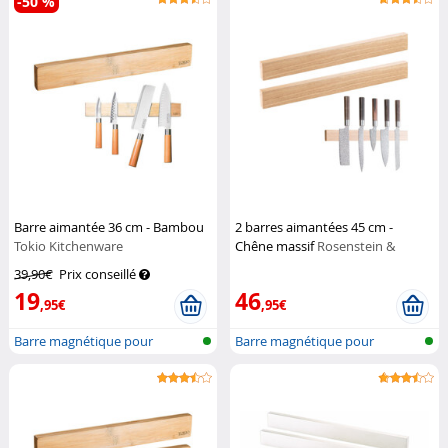
-50 %
Barre aimantée 36 cm - Bambou
2 barres aimantées 45 cm -
Tokio Kitchenware
Chêne massif
Rosenstein &
Söhne
39,90€
Prix conseillé
19
46
,95€
,95€
Barre magnétique pour
Barre magnétique pour
couteaux
couteaux