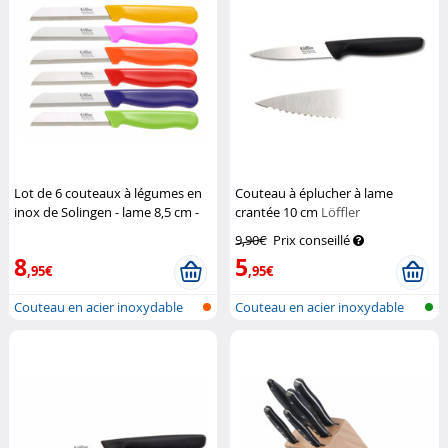
Lot de 6 couteaux à légumes en
Couteau à éplucher à lame
inox de Solingen - lame 8,5 cm -
crantée 10 cm
Löffler
pointu
Löffler
9,90€
Prix conseillé
8
5
,95€
,95€
Couteau en acier inoxydable
Couteau en acier inoxydable
pour ép...
pour ép...